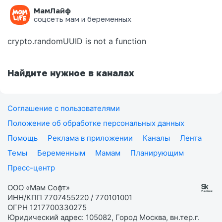
МамЛайф
Ошибка на странице
соцсеть мам и беременных
crypto.randomUUID is not a function
Найдите нужное в каналах
Соглашение с пользователями
Положение об обработке персональных данных
Помощь
Реклама в приложении
Каналы
Лента
Темы
Беременным
Мамам
Планирующим
Пресс-центр
ООО «Мам Софт»
ИНН/КПП 7707455220 / 770101001
ОГРН 1217700330275
Юридический адрес: 105082, Город Москва, вн.тер.г.