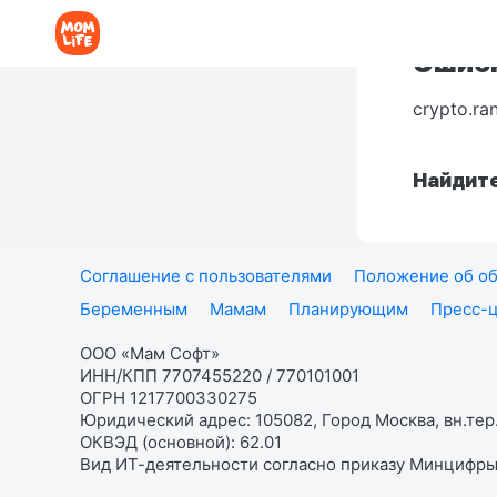
Ошибк
crypto.ra
Найдите
Соглашение с пользователями
Положение об об
Беременным
Мамам
Планирующим
Пресс-
ООО «Мам Софт»
ИНН/КПП 7707455220 / 770101001
ОГРН 1217700330275
Юридический адрес: 105082, Город Москва, вн.тер.
ОКВЭД (основной): 62.01
Вид ИТ-деятельности согласно приказу Минцифры: