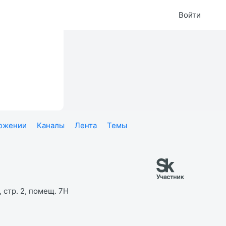
Войти
ложении
Каналы
Лента
Темы
 стр. 2, помещ. 7Н