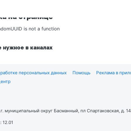
а на странице
ndomUUID is not a function
 нужное в каналах
работке персональных данных
Помощь
Реклама в при
центр
г. муниципальный округ Басманный, пл Спартаковская, д. 14,
 12.01