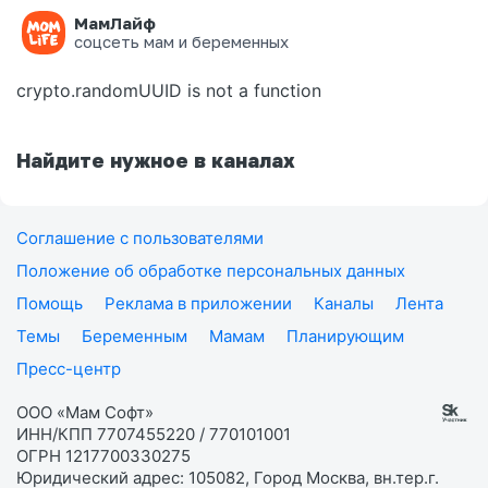
МамЛайф
Ошибка на странице
соцсеть мам и беременных
crypto.randomUUID is not a function
Найдите нужное в каналах
Соглашение с пользователями
Положение об обработке персональных данных
Помощь
Реклама в приложении
Каналы
Лента
Темы
Беременным
Мамам
Планирующим
Пресс-центр
ООО «Мам Софт»
ИНН/КПП 7707455220 / 770101001
ОГРН 1217700330275
Юридический адрес: 105082, Город Москва, вн.тер.г.