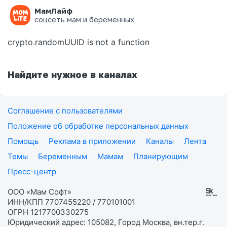
МамЛайф
Ошибка на странице
соцсеть мам и беременных
crypto.randomUUID is not a function
Найдите нужное в каналах
Соглашение с пользователями
Положение об обработке персональных данных
Помощь
Реклама в приложении
Каналы
Лента
Темы
Беременным
Мамам
Планирующим
Пресс-центр
ООО «Мам Софт»
ИНН/КПП 7707455220 / 770101001
ОГРН 1217700330275
Юридический адрес: 105082, Город Москва, вн.тер.г.