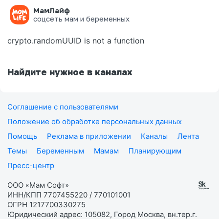
МамЛайф
Ошибка на странице
соцсеть мам и беременных
crypto.randomUUID is not a function
Найдите нужное в каналах
Соглашение с пользователями
Положение об обработке персональных данных
Помощь
Реклама в приложении
Каналы
Лента
Темы
Беременным
Мамам
Планирующим
Пресс-центр
ООО «Мам Софт»
ИНН/КПП 7707455220 / 770101001
ОГРН 1217700330275
Юридический адрес: 105082, Город Москва, вн.тер.г.