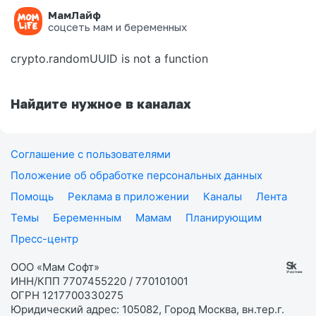
МамЛайф
Ошибка на странице
соцсеть мам и беременных
crypto.randomUUID is not a function
Найдите нужное в каналах
Соглашение с пользователями
Положение об обработке персональных данных
Помощь
Реклама в приложении
Каналы
Лента
Темы
Беременным
Мамам
Планирующим
Пресс-центр
ООО «Мам Софт»
ИНН/КПП 7707455220 / 770101001
ОГРН 1217700330275
Юридический адрес: 105082, Город Москва, вн.тер.г.