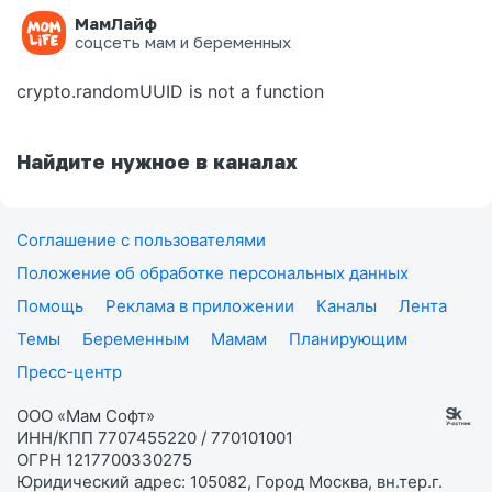
МамЛайф
Ошибка на странице
соцсеть мам и беременных
crypto.randomUUID is not a function
Найдите нужное в каналах
Соглашение с пользователями
Положение об обработке персональных данных
Помощь
Реклама в приложении
Каналы
Лента
Темы
Беременным
Мамам
Планирующим
Пресс-центр
ООО «Мам Софт»
ИНН/КПП 7707455220 / 770101001
ОГРН 1217700330275
Юридический адрес: 105082, Город Москва, вн.тер.г.