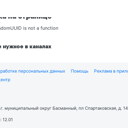
а на странице
ndomUUID is not a function
 нужное в каналах
работке персональных данных
Помощь
Реклама в при
центр
г. муниципальный округ Басманный, пл Спартаковская, д. 14,
 12.01