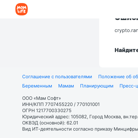
Ошибк
crypto.ra
Найдите
Соглашение с пользователями
Положение об об
Беременным
Мамам
Планирующим
Пресс-
ООО «Мам Софт»
ИНН/КПП 7707455220 / 770101001
ОГРН 1217700330275
Юридический адрес: 105082, Город Москва, вн.тер.
ОКВЭД (основной): 62.01
Вид ИТ-деятельности согласно приказу Минцифры: