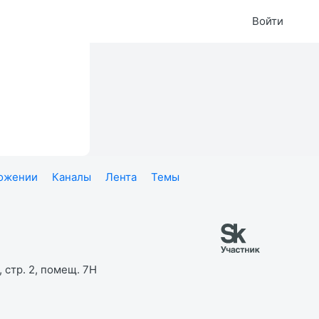
Войти
ложении
Каналы
Лента
Темы
 стр. 2, помещ. 7Н