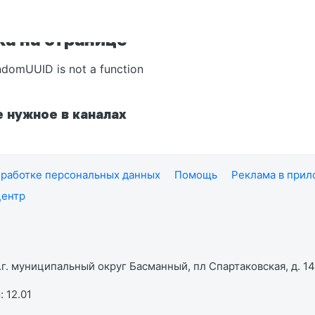
а на странице
ndomUUID is not a function
 нужное в каналах
работке персональных данных
Помощь
Реклама в при
центр
г. муниципальный округ Басманный, пл Спартаковская, д. 14,
 12.01