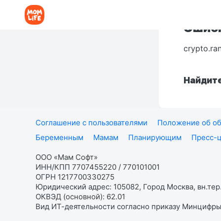
Ошибк
crypto.ra
Найдите
Соглашение с пользователями
Положение об об
Беременным
Мамам
Планирующим
Пресс-
ООО «Мам Софт»
ИНН/КПП 7707455220 / 770101001
ОГРН 1217700330275
Юридический адрес: 105082, Город Москва, вн.тер.
ОКВЭД (основной): 62.01
Вид ИТ-деятельности согласно приказу Минцифры: