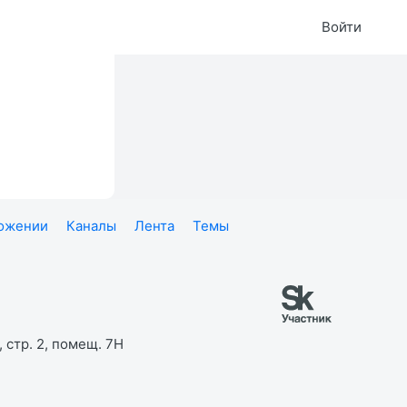
Войти
ложении
Каналы
Лента
Темы
 стр. 2, помещ. 7Н