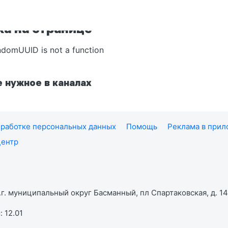
а на странице
ndomUUID is not a function
 нужное в каналах
работке персональных данных
Помощь
Реклама в при
центр
г. муниципальный округ Басманный, пл Спартаковская, д. 14,
 12.01