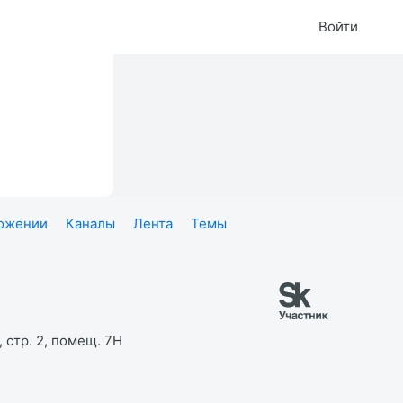
Войти
ложении
Каналы
Лента
Темы
 стр. 2, помещ. 7Н