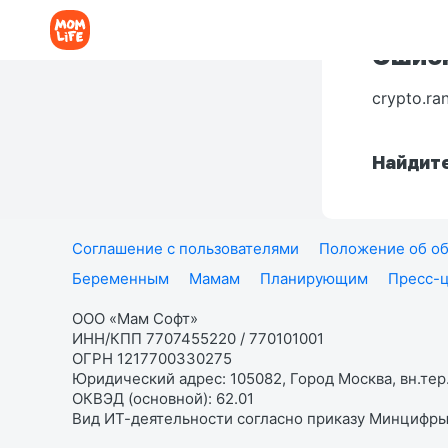
Ошибк
crypto.ra
Найдите
Соглашение с пользователями
Положение об об
Беременным
Мамам
Планирующим
Пресс-
ООО «Мам Софт»
ИНН/КПП 7707455220 / 770101001
ОГРН 1217700330275
Юридический адрес: 105082, Город Москва, вн.тер.
ОКВЭД (основной): 62.01
Вид ИТ-деятельности согласно приказу Минцифры: