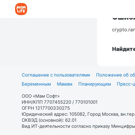
Ошибк
crypto.ra
Найдите
Соглашение с пользователями
Положение об об
Беременным
Мамам
Планирующим
Пресс-
ООО «Мам Софт»
ИНН/КПП 7707455220 / 770101001
ОГРН 1217700330275
Юридический адрес: 105082, Город Москва, вн.тер.
ОКВЭД (основной): 62.01
Вид ИТ-деятельности согласно приказу Минцифры: