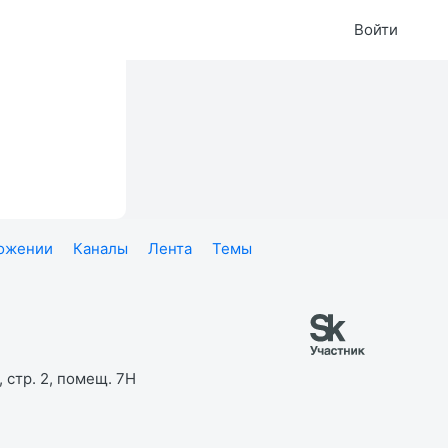
Войти
ложении
Каналы
Лента
Темы
 стр. 2, помещ. 7Н