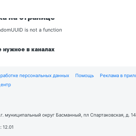
а на странице
ndomUUID is not a function
 нужное в каналах
работке персональных данных
Помощь
Реклама в при
центр
г. муниципальный округ Басманный, пл Спартаковская, д. 14,
 12.01