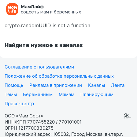
МамЛайф
Ошибка на странице
соцсеть мам и беременных
crypto.randomUUID is not a function
Найдите нужное в каналах
Соглашение с пользователями
Положение об обработке персональных данных
Помощь
Реклама в приложении
Каналы
Лента
Темы
Беременным
Мамам
Планирующим
Пресс-центр
ООО «Мам Софт»
ИНН/КПП 7707455220 / 770101001
ОГРН 1217700330275
Юридический адрес: 105082, Город Москва, вн.тер.г.