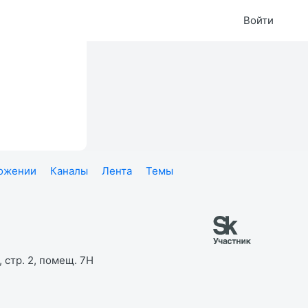
Войти
ложении
Каналы
Лента
Темы
 стр. 2, помещ. 7Н