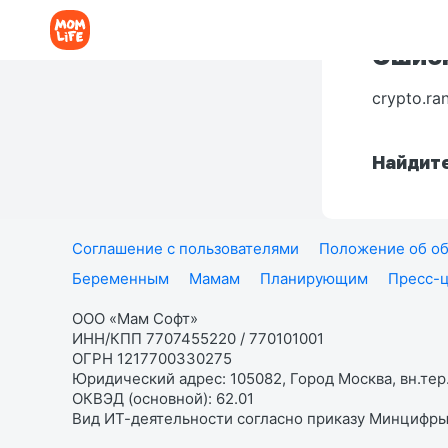
Ошибк
crypto.ra
Найдите
Соглашение с пользователями
Положение об об
Беременным
Мамам
Планирующим
Пресс-
ООО «Мам Софт»
ИНН/КПП 7707455220 / 770101001
ОГРН 1217700330275
Юридический адрес: 105082, Город Москва, вн.тер.
ОКВЭД (основной): 62.01
Вид ИТ-деятельности согласно приказу Минцифры: