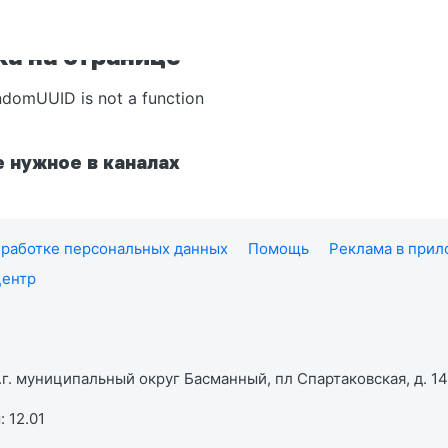
а на странице
ndomUUID is not a function
 нужное в каналах
работке персональных данных
Помощь
Реклама в при
центр
г. муниципальный округ Басманный, пл Спартаковская, д. 14,
 12.01