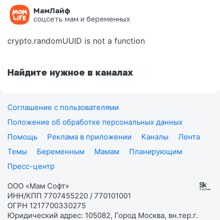
МамЛайф
Ошибка на странице
соцсеть мам и беременных
crypto.randomUUID is not a function
Найдите нужное в каналах
Соглашение с пользователями
Положение об обработке персональных данных
Помощь
Реклама в приложении
Каналы
Лента
Темы
Беременным
Мамам
Планирующим
Пресс-центр
ООО «Мам Софт»
ИНН/КПП 7707455220 / 770101001
ОГРН 1217700330275
Юридический адрес: 105082, Город Москва, вн.тер.г.