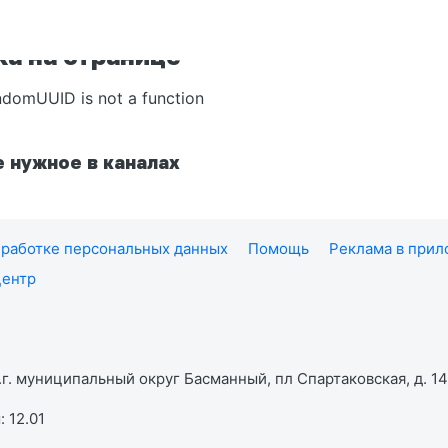
а на странице
ndomUUID is not a function
 нужное в каналах
работке персональных данных
Помощь
Реклама в при
центр
г. муниципальный округ Басманный, пл Спартаковская, д. 14,
 12.01