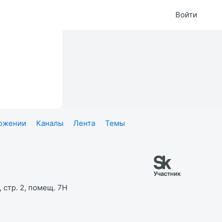
Войти
ложении
Каналы
Лента
Темы
 стр. 2, помещ. 7Н