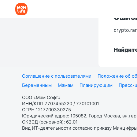
Ошибк
crypto.ra
Найдите
Соглашение с пользователями
Положение об об
Беременным
Мамам
Планирующим
Пресс-
ООО «Мам Софт»
ИНН/КПП 7707455220 / 770101001
ОГРН 1217700330275
Юридический адрес: 105082, Город Москва, вн.тер.
ОКВЭД (основной): 62.01
Вид ИТ-деятельности согласно приказу Минцифры: