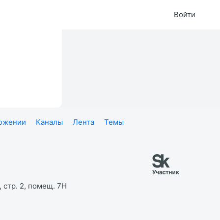
Войти
ложении
Каналы
Лента
Темы
 стр. 2, помещ. 7Н