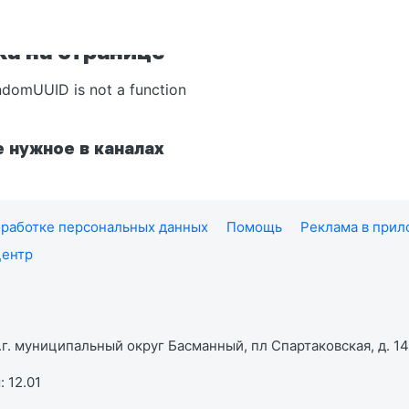
а на странице
ndomUUID is not a function
 нужное в каналах
работке персональных данных
Помощь
Реклама в при
центр
г. муниципальный округ Басманный, пл Спартаковская, д. 14,
 12.01