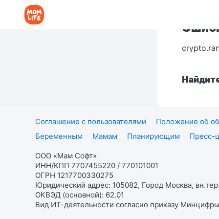
Ошибк
crypto.ra
Найдите
Соглашение с пользователями
Положение об об
Беременным
Мамам
Планирующим
Пресс-
ООО «Мам Софт»
ИНН/КПП 7707455220 / 770101001
ОГРН 1217700330275
Юридический адрес: 105082, Город Москва, вн.тер.
ОКВЭД (основной): 62.01
Вид ИТ-деятельности согласно приказу Минцифры: