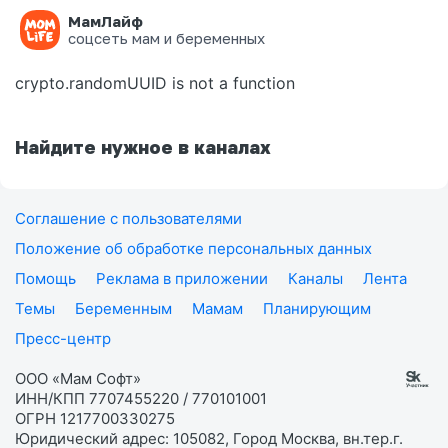
МамЛайф
Ошибка на странице
соцсеть мам и беременных
crypto.randomUUID is not a function
Найдите нужное в каналах
Соглашение с пользователями
Положение об обработке персональных данных
Помощь
Реклама в приложении
Каналы
Лента
Темы
Беременным
Мамам
Планирующим
Пресс-центр
ООО «Мам Софт»
ИНН/КПП 7707455220 / 770101001
ОГРН 1217700330275
Юридический адрес: 105082, Город Москва, вн.тер.г.