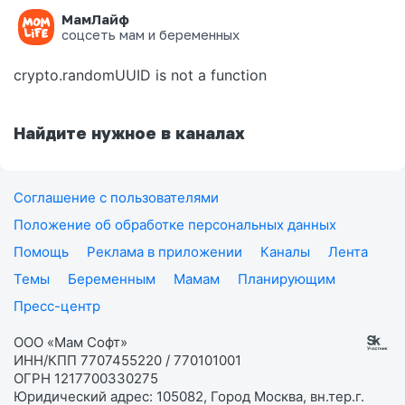
МамЛайф
Ошибка на странице
соцсеть мам и беременных
crypto.randomUUID is not a function
Найдите нужное в каналах
Соглашение с пользователями
Положение об обработке персональных данных
Помощь
Реклама в приложении
Каналы
Лента
Темы
Беременным
Мамам
Планирующим
Пресс-центр
ООО «Мам Софт»
ИНН/КПП 7707455220 / 770101001
ОГРН 1217700330275
Юридический адрес: 105082, Город Москва, вн.тер.г.