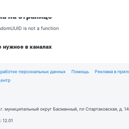
а на странице
ndomUUID is not a function
 нужное в каналах
работке персональных данных
Помощь
Реклама в при
центр
г. муниципальный округ Басманный, пл Спартаковская, д. 14,
 12.01