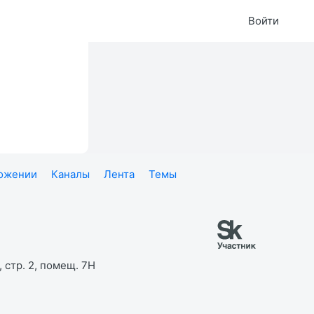
Войти
ложении
Каналы
Лента
Темы
 стр. 2, помещ. 7Н