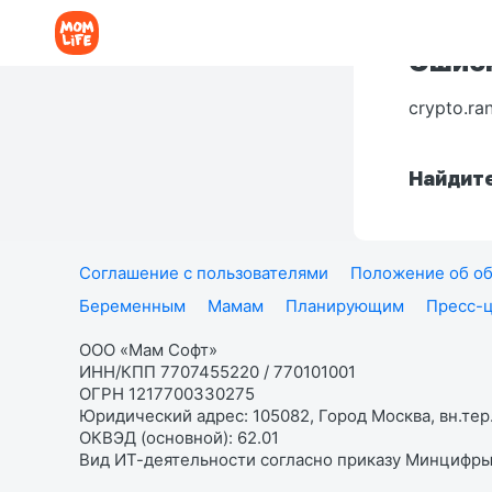
Ошибк
crypto.ra
Найдите
Соглашение с пользователями
Положение об об
Беременным
Мамам
Планирующим
Пресс-
ООО «Мам Софт»
ИНН/КПП 7707455220 / 770101001
ОГРН 1217700330275
Юридический адрес: 105082, Город Москва, вн.тер.
ОКВЭД (основной): 62.01
Вид ИТ-деятельности согласно приказу Минцифры: