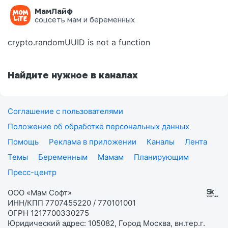
МамЛайф
Ошибка на странице
соцсеть мам и беременных
crypto.randomUUID is not a function
Найдите нужное в каналах
Соглашение с пользователями
Положение об обработке персональных данных
Помощь
Реклама в приложении
Каналы
Лента
Темы
Беременным
Мамам
Планирующим
Пресс-центр
ООО «Мам Софт»
ИНН/КПП 7707455220 / 770101001
ОГРН 1217700330275
Юридический адрес: 105082, Город Москва, вн.тер.г.