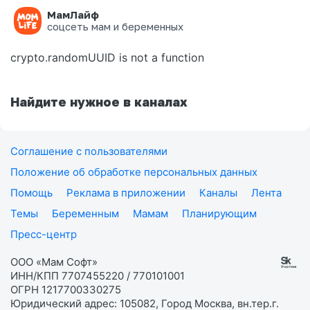
МамЛайф
Ошибка на странице
соцсеть мам и беременных
crypto.randomUUID is not a function
Найдите нужное в каналах
Соглашение с пользователями
Положение об обработке персональных данных
Помощь
Реклама в приложении
Каналы
Лента
Темы
Беременным
Мамам
Планирующим
Пресс-центр
ООО «Мам Софт»
ИНН/КПП 7707455220 / 770101001
ОГРН 1217700330275
Юридический адрес: 105082, Город Москва, вн.тер.г.