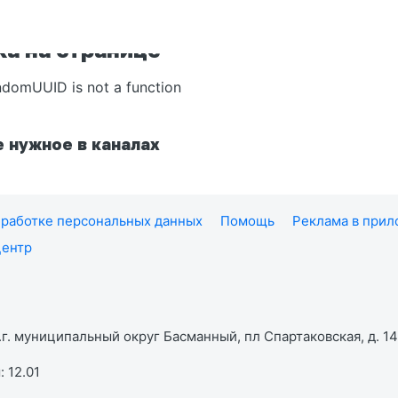
а на странице
ndomUUID is not a function
 нужное в каналах
работке персональных данных
Помощь
Реклама в при
центр
г. муниципальный округ Басманный, пл Спартаковская, д. 14,
 12.01