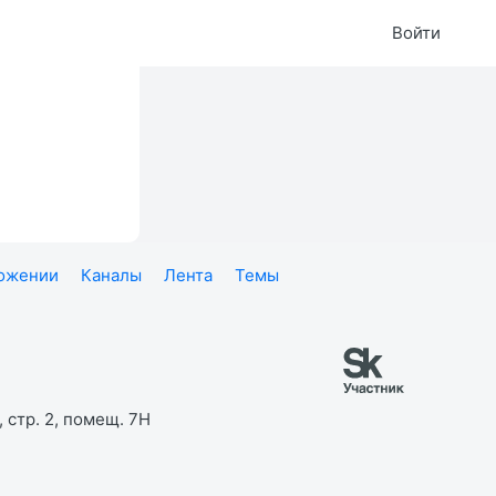
Войти
ложении
Каналы
Лента
Темы
 стр. 2, помещ. 7Н