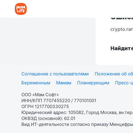
Ошибк
crypto.ra
Найдите
Соглашение с пользователями
Положение об об
Беременным
Мамам
Планирующим
Пресс-
ООО «Мам Софт»
ИНН/КПП 7707455220 / 770101001
ОГРН 1217700330275
Юридический адрес: 105082, Город Москва, вн.тер.
ОКВЭД (основной): 62.01
Вид ИТ-деятельности согласно приказу Минцифры: