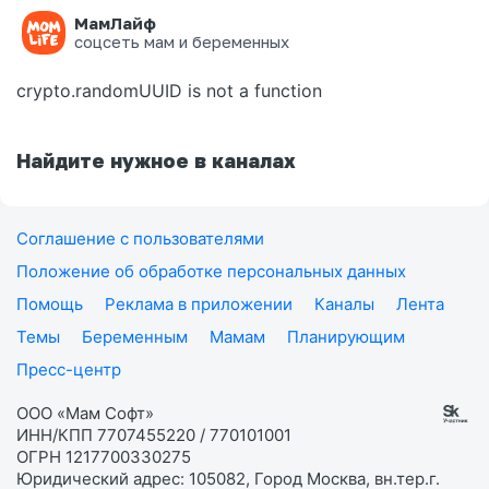
МамЛайф
Ошибка на странице
соцсеть мам и беременных
crypto.randomUUID is not a function
Найдите нужное в каналах
Соглашение с пользователями
Положение об обработке персональных данных
Помощь
Реклама в приложении
Каналы
Лента
Темы
Беременным
Мамам
Планирующим
Пресс-центр
ООО «Мам Софт»
ИНН/КПП 7707455220 / 770101001
ОГРН 1217700330275
Юридический адрес: 105082, Город Москва, вн.тер.г.