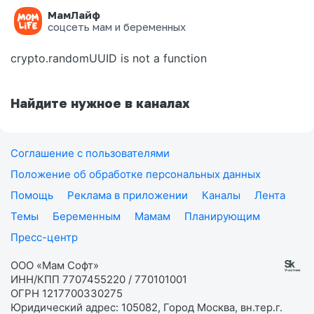
МамЛайф
Ошибка на странице
соцсеть мам и беременных
crypto.randomUUID is not a function
Найдите нужное в каналах
Соглашение с пользователями
Положение об обработке персональных данных
Помощь
Реклама в приложении
Каналы
Лента
Темы
Беременным
Мамам
Планирующим
Пресс-центр
ООО «Мам Софт»
ИНН/КПП 7707455220 / 770101001
ОГРН 1217700330275
Юридический адрес: 105082, Город Москва, вн.тер.г.