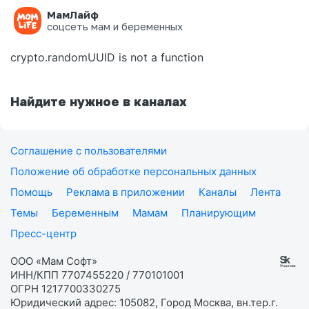
МамЛайф
Ошибка на странице
соцсеть мам и беременных
crypto.randomUUID is not a function
Найдите нужное в каналах
Соглашение с пользователями
Положение об обработке персональных данных
Помощь
Реклама в приложении
Каналы
Лента
Темы
Беременным
Мамам
Планирующим
Пресс-центр
ООО «Мам Софт»
ИНН/КПП 7707455220 / 770101001
ОГРН 1217700330275
Юридический адрес: 105082, Город Москва, вн.тер.г.