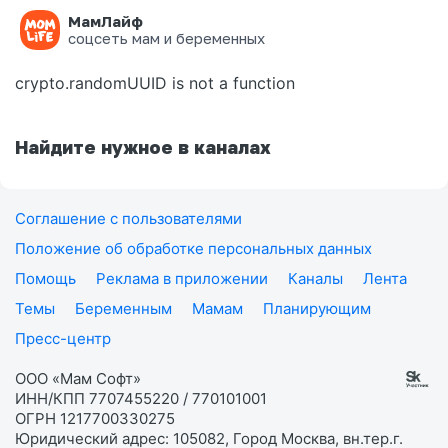
МамЛайф
Ошибка на странице
соцсеть мам и беременных
crypto.randomUUID is not a function
Найдите нужное в каналах
Соглашение с пользователями
Положение об обработке персональных данных
Помощь
Реклама в приложении
Каналы
Лента
Темы
Беременным
Мамам
Планирующим
Пресс-центр
ООО «Мам Софт»
ИНН/КПП 7707455220 / 770101001
ОГРН 1217700330275
Юридический адрес: 105082, Город Москва, вн.тер.г.