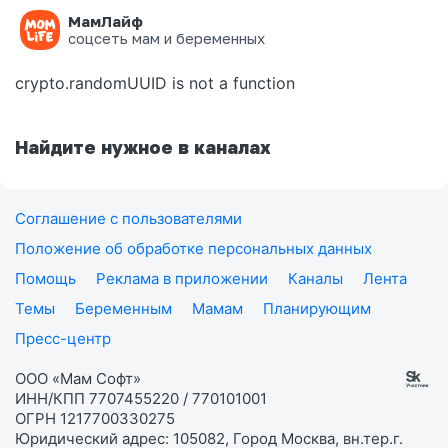
МамЛайф
Ошибка на странице
соцсеть мам и беременных
crypto.randomUUID is not a function
Найдите нужное в каналах
Соглашение с пользователями
Положение об обработке персональных данных
Помощь
Реклама в приложении
Каналы
Лента
Темы
Беременным
Мамам
Планирующим
Пресс-центр
ООО «Мам Софт»
ИНН/КПП 7707455220 / 770101001
ОГРН 1217700330275
Юридический адрес: 105082, Город Москва, вн.тер.г.