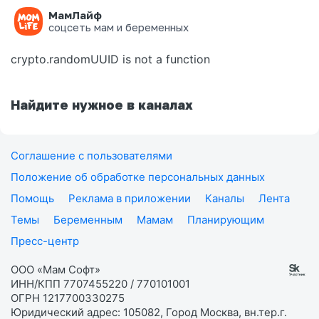
МамЛайф
Ошибка на странице
соцсеть мам и беременных
crypto.randomUUID is not a function
Найдите нужное в каналах
Соглашение с пользователями
Положение об обработке персональных данных
Помощь
Реклама в приложении
Каналы
Лента
Темы
Беременным
Мамам
Планирующим
Пресс-центр
ООО «Мам Софт»
ИНН/КПП 7707455220 / 770101001
ОГРН 1217700330275
Юридический адрес: 105082, Город Москва, вн.тер.г.