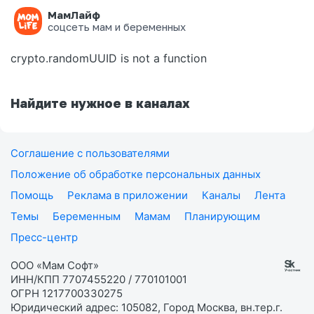
МамЛайф
Ошибка на странице
соцсеть мам и беременных
crypto.randomUUID is not a function
Найдите нужное в каналах
Соглашение с пользователями
Положение об обработке персональных данных
Помощь
Реклама в приложении
Каналы
Лента
Темы
Беременным
Мамам
Планирующим
Пресс-центр
ООО «Мам Софт»
ИНН/КПП 7707455220 / 770101001
ОГРН 1217700330275
Юридический адрес: 105082, Город Москва, вн.тер.г.