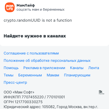
МамЛайф
Ошибка на странице
соцсеть мам и беременных
crypto.randomUUID is not a function
Найдите нужное в каналах
Соглашение с пользователями
Положение об обработке персональных данных
Помощь
Реклама в приложении
Каналы
Лента
Темы
Беременным
Мамам
Планирующим
Пресс-центр
ООО «Мам Софт»
ИНН/КПП 7707455220 / 770101001
ОГРН 1217700330275
Юридический адрес: 105082, Город Москва, вн.тер.г.