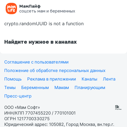
МамЛайф
Ошибка на странице
соцсеть мам и беременных
crypto.randomUUID is not a function
Найдите нужное в каналах
Соглашение с пользователями
Положение об обработке персональных данных
Помощь
Реклама в приложении
Каналы
Лента
Темы
Беременным
Мамам
Планирующим
Пресс-центр
ООО «Мам Софт»
ИНН/КПП 7707455220 / 770101001
ОГРН 1217700330275
Юридический адрес: 105082, Город Москва, вн.тер.г.