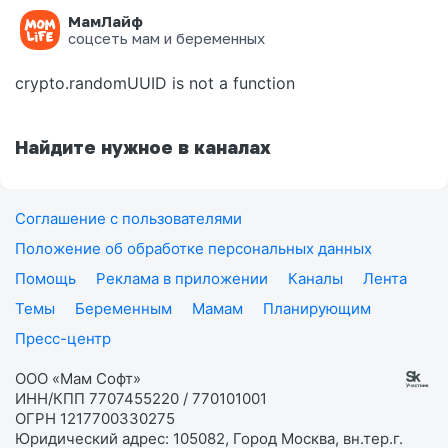
МамЛайф
Ошибка на странице
соцсеть мам и беременных
crypto.randomUUID is not a function
Найдите нужное в каналах
Соглашение с пользователями
Положение об обработке персональных данных
Помощь
Реклама в приложении
Каналы
Лента
Темы
Беременным
Мамам
Планирующим
Пресс-центр
ООО «Мам Софт»
ИНН/КПП 7707455220 / 770101001
ОГРН 1217700330275
Юридический адрес: 105082, Город Москва, вн.тер.г.