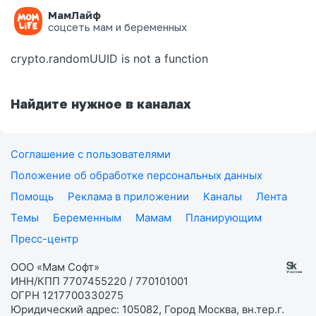
МамЛайф
Ошибка на странице
соцсеть мам и беременных
crypto.randomUUID is not a function
Найдите нужное в каналах
Соглашение с пользователями
Положение об обработке персональных данных
Помощь
Реклама в приложении
Каналы
Лента
Темы
Беременным
Мамам
Планирующим
Пресс-центр
ООО «Мам Софт»
ИНН/КПП 7707455220 / 770101001
ОГРН 1217700330275
Юридический адрес: 105082, Город Москва, вн.тер.г.