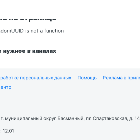
а на странице
ndomUUID is not a function
 нужное в каналах
работке персональных данных
Помощь
Реклама в при
центр
г. муниципальный округ Басманный, пл Спартаковская, д. 14,
 12.01