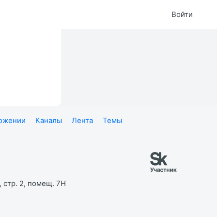
Войти
ложении
Каналы
Лента
Темы
 стр. 2, помещ. 7Н