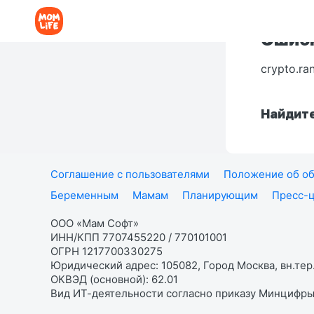
Ошибк
crypto.ra
Найдите
Соглашение с пользователями
Положение об об
Беременным
Мамам
Планирующим
Пресс-
ООО «Мам Софт»
ИНН/КПП 7707455220 / 770101001
ОГРН 1217700330275
Юридический адрес: 105082, Город Москва, вн.тер.
ОКВЭД (основной): 62.01
Вид ИТ-деятельности согласно приказу Минцифры: