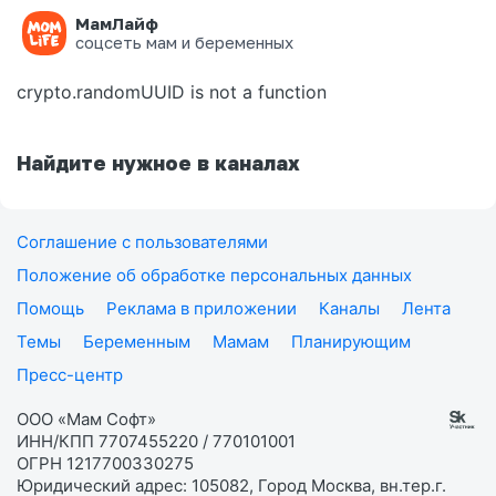
МамЛайф
Ошибка на странице
соцсеть мам и беременных
crypto.randomUUID is not a function
Найдите нужное в каналах
Соглашение с пользователями
Положение об обработке персональных данных
Помощь
Реклама в приложении
Каналы
Лента
Темы
Беременным
Мамам
Планирующим
Пресс-центр
ООО «Мам Софт»
ИНН/КПП 7707455220 / 770101001
ОГРН 1217700330275
Юридический адрес: 105082, Город Москва, вн.тер.г.