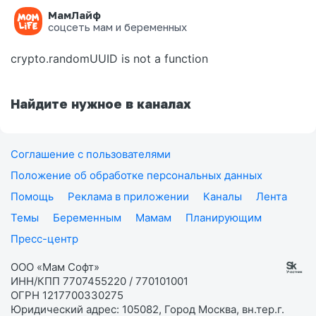
МамЛайф
Ошибка на странице
соцсеть мам и беременных
crypto.randomUUID is not a function
Найдите нужное в каналах
Соглашение с пользователями
Положение об обработке персональных данных
Помощь
Реклама в приложении
Каналы
Лента
Темы
Беременным
Мамам
Планирующим
Пресс-центр
ООО «Мам Софт»
ИНН/КПП 7707455220 / 770101001
ОГРН 1217700330275
Юридический адрес: 105082, Город Москва, вн.тер.г.