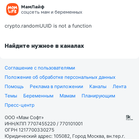
МамЛайф
Ошибка на странице
соцсеть мам и беременных
crypto.randomUUID is not a function
Найдите нужное в каналах
Соглашение с пользователями
Положение об обработке персональных данных
Помощь
Реклама в приложении
Каналы
Лента
Темы
Беременным
Мамам
Планирующим
Пресс-центр
ООО «Мам Софт»
ИНН/КПП 7707455220 / 770101001
ОГРН 1217700330275
Юридический адрес: 105082, Город Москва, вн.тер.г.