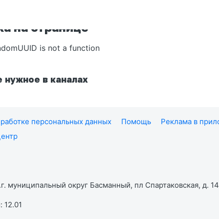
а на странице
ndomUUID is not a function
 нужное в каналах
работке персональных данных
Помощь
Реклама в при
центр
г. муниципальный округ Басманный, пл Спартаковская, д. 14,
 12.01