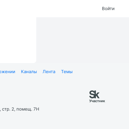
Войти
ложении
Каналы
Лента
Темы
 стр. 2, помещ. 7Н