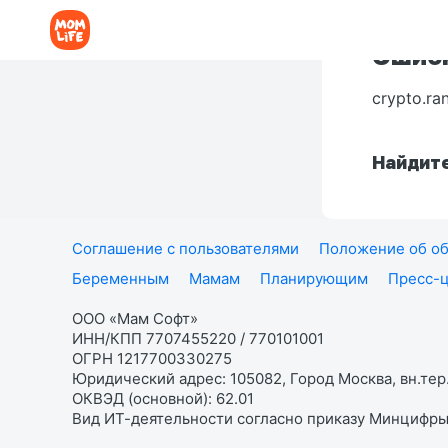
Ошибк
crypto.ra
Найдите
Соглашение с пользователями
Положение об об
Беременным
Мамам
Планирующим
Пресс-
ООО «Мам Софт»
ИНН/КПП 7707455220 / 770101001
ОГРН 1217700330275
Юридический адрес: 105082, Город Москва, вн.тер.
ОКВЭД (основной): 62.01
Вид ИТ-деятельности согласно приказу Минцифры: