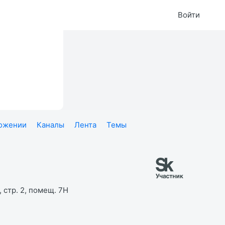
Войти
ложении
Каналы
Лента
Темы
 стр. 2, помещ. 7Н