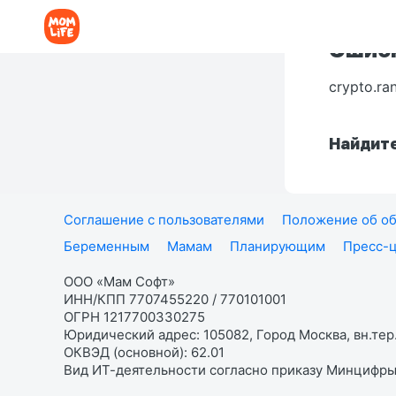
Ошибк
crypto.ra
Найдите
Соглашение с пользователями
Положение об об
Беременным
Мамам
Планирующим
Пресс-
ООО «Мам Софт»
ИНН/КПП 7707455220 / 770101001
ОГРН 1217700330275
Юридический адрес: 105082, Город Москва, вн.тер.
ОКВЭД (основной): 62.01
Вид ИТ-деятельности согласно приказу Минцифры: