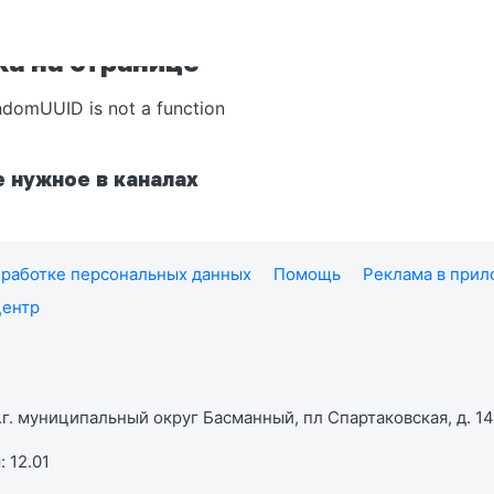
а на странице
ndomUUID is not a function
 нужное в каналах
работке персональных данных
Помощь
Реклама в при
центр
г. муниципальный округ Басманный, пл Спартаковская, д. 14,
 12.01