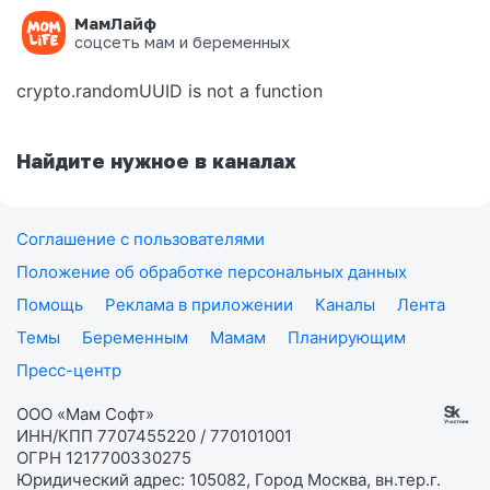
МамЛайф
Ошибка на странице
соцсеть мам и беременных
crypto.randomUUID is not a function
Найдите нужное в каналах
Соглашение с пользователями
Положение об обработке персональных данных
Помощь
Реклама в приложении
Каналы
Лента
Темы
Беременным
Мамам
Планирующим
Пресс-центр
ООО «Мам Софт»
ИНН/КПП 7707455220 / 770101001
ОГРН 1217700330275
Юридический адрес: 105082, Город Москва, вн.тер.г.