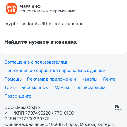
МамЛайф
Ошибка на странице
соцсеть мам и беременных
crypto.randomUUID is not a function
Найдите нужное в каналах
Соглашение с пользователями
Положение об обработке персональных данных
Помощь
Реклама в приложении
Каналы
Лента
Темы
Беременным
Мамам
Планирующим
Пресс-центр
ООО «Мам Софт»
ИНН/КПП 7707455220 / 770101001
ОГРН 1217700330275
Юридический адрес: 105082, Город Москва, вн.тер.г.