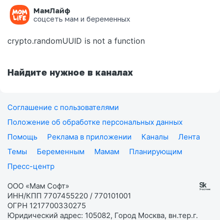
МамЛайф
Ошибка на странице
соцсеть мам и беременных
crypto.randomUUID is not a function
Найдите нужное в каналах
Соглашение с пользователями
Положение об обработке персональных данных
Помощь
Реклама в приложении
Каналы
Лента
Темы
Беременным
Мамам
Планирующим
Пресс-центр
ООО «Мам Софт»
ИНН/КПП 7707455220 / 770101001
ОГРН 1217700330275
Юридический адрес: 105082, Город Москва, вн.тер.г.