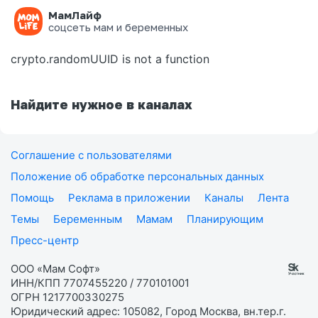
МамЛайф
Ошибка на странице
соцсеть мам и беременных
crypto.randomUUID is not a function
Найдите нужное в каналах
Соглашение с пользователями
Положение об обработке персональных данных
Помощь
Реклама в приложении
Каналы
Лента
Темы
Беременным
Мамам
Планирующим
Пресс-центр
ООО «Мам Софт»
ИНН/КПП 7707455220 / 770101001
ОГРН 1217700330275
Юридический адрес: 105082, Город Москва, вн.тер.г.