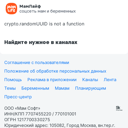
МамЛайф
Ошибка на странице
соцсеть мам и беременных
crypto.randomUUID is not a function
Найдите нужное в каналах
Соглашение с пользователями
Положение об обработке персональных данных
Помощь
Реклама в приложении
Каналы
Лента
Темы
Беременным
Мамам
Планирующим
Пресс-центр
ООО «Мам Софт»
ИНН/КПП 7707455220 / 770101001
ОГРН 1217700330275
Юридический адрес: 105082, Город Москва, вн.тер.г.