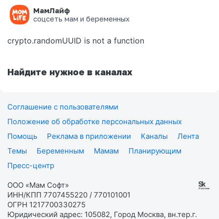
МамЛайф
Ошибка на странице
соцсеть мам и беременных
crypto.randomUUID is not a function
Найдите нужное в каналах
Соглашение с пользователями
Положение об обработке персональных данных
Помощь
Реклама в приложении
Каналы
Лента
Темы
Беременным
Мамам
Планирующим
Пресс-центр
ООО «Мам Софт»
ИНН/КПП 7707455220 / 770101001
ОГРН 1217700330275
Юридический адрес: 105082, Город Москва, вн.тер.г.