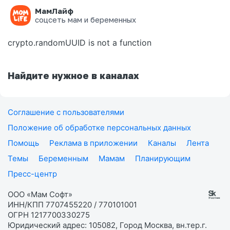
МамЛайф
Ошибка на странице
соцсеть мам и беременных
crypto.randomUUID is not a function
Найдите нужное в каналах
Соглашение с пользователями
Положение об обработке персональных данных
Помощь
Реклама в приложении
Каналы
Лента
Темы
Беременным
Мамам
Планирующим
Пресс-центр
ООО «Мам Софт»
ИНН/КПП 7707455220 / 770101001
ОГРН 1217700330275
Юридический адрес: 105082, Город Москва, вн.тер.г.