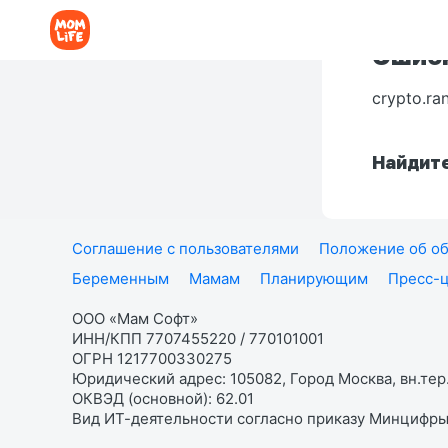
Ошибк
crypto.ra
Найдите
Соглашение с пользователями
Положение об об
Беременным
Мамам
Планирующим
Пресс-
ООО «Мам Софт»
ИНН/КПП 7707455220 / 770101001
ОГРН 1217700330275
Юридический адрес: 105082, Город Москва, вн.тер.
ОКВЭД (основной): 62.01
Вид ИТ-деятельности согласно приказу Минцифры: