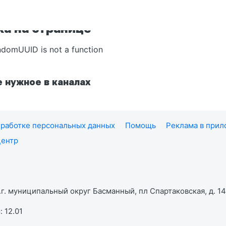
а на странице
ndomUUID is not a function
 нужное в каналах
работке персональных данных
Помощь
Реклама в при
центр
г. муниципальный округ Басманный, пл Спартаковская, д. 14,
 12.01