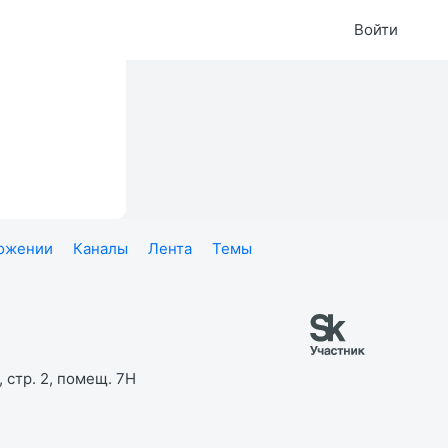
Войти
ложении
Каналы
Лента
Темы
 стр. 2, помещ. 7Н