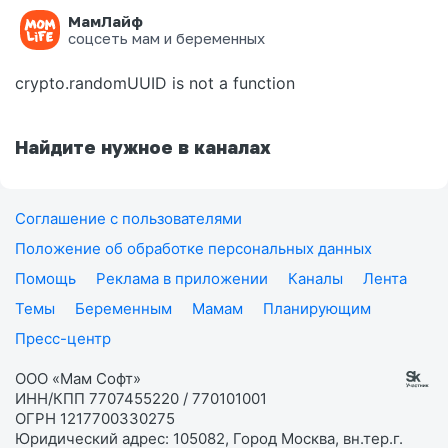
МамЛайф
Ошибка на странице
соцсеть мам и беременных
crypto.randomUUID is not a function
Найдите нужное в каналах
Соглашение с пользователями
Положение об обработке персональных данных
Помощь
Реклама в приложении
Каналы
Лента
Темы
Беременным
Мамам
Планирующим
Пресс-центр
ООО «Мам Софт»
ИНН/КПП 7707455220 / 770101001
ОГРН 1217700330275
Юридический адрес: 105082, Город Москва, вн.тер.г.