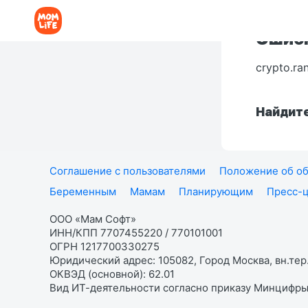
Ошибк
crypto.ra
Найдите
Соглашение с пользователями
Положение об об
Беременным
Мамам
Планирующим
Пресс-
ООО «Мам Софт»
ИНН/КПП 7707455220 / 770101001
ОГРН 1217700330275
Юридический адрес: 105082, Город Москва, вн.тер.
ОКВЭД (основной): 62.01
Вид ИТ-деятельности согласно приказу Минцифры: