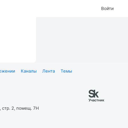
Войти
ложении
Каналы
Лента
Темы
 стр. 2, помещ. 7Н