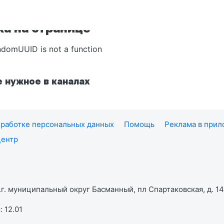
а на странице
ndomUUID is not a function
 нужное в каналах
работке персональных данных
Помощь
Реклама в при
центр
г. муниципальный округ Басманный, пл Спартаковская, д. 14,
 12.01