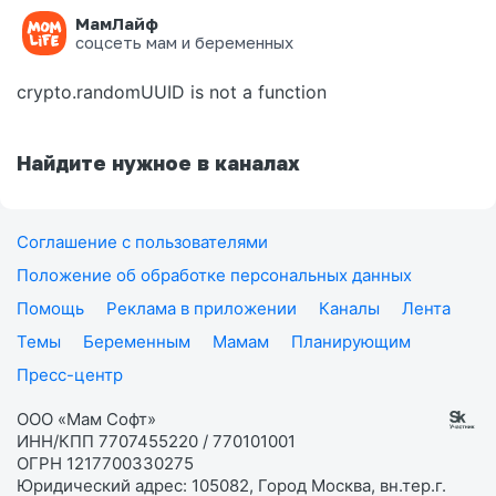
МамЛайф
Ошибка на странице
соцсеть мам и беременных
crypto.randomUUID is not a function
Найдите нужное в каналах
Соглашение с пользователями
Положение об обработке персональных данных
Помощь
Реклама в приложении
Каналы
Лента
Темы
Беременным
Мамам
Планирующим
Пресс-центр
ООО «Мам Софт»
ИНН/КПП 7707455220 / 770101001
ОГРН 1217700330275
Юридический адрес: 105082, Город Москва, вн.тер.г.